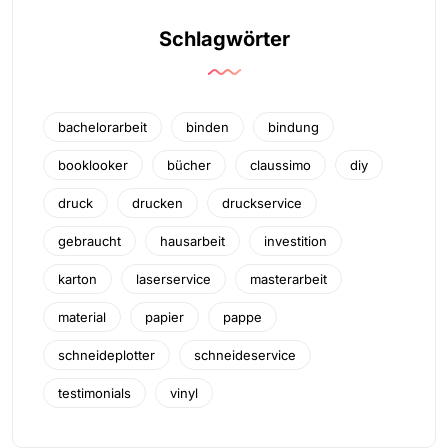
Schlagwörter
bachelorarbeit
binden
bindung
booklooker
bücher
claussimo
diy
druck
drucken
druckservice
gebraucht
hausarbeit
investition
karton
laserservice
masterarbeit
material
papier
pappe
schneideplotter
schneideservice
testimonials
vinyl